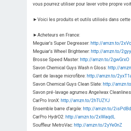
vous pourrez utiliser pour laver votre propre voi
►Voici les produits et outils utilisés dans cette
►Acheteurs en France:
Meguiar’s Super Degreaser:
http://amzn.to/2xV
Meguiar’s Wheel Brightener:
http://amzn.to/2gy
Brosse Speed Master:
http://amzn.to/2gwGrxO
Savon Chemical Guys Wash n Gloss:
http://amz
Gant de lavage microfibre:
http://amzn.to/2yxT
Savon Chemical Guys Clean Slate:
http://amzn.
Savon pré-lavage agrumes Angelwax Cleanline
CarPro IronX:
http://amzn.to/2hTUZYJ
Ensemble barre d’argile:
http://amzn.to/2isPdB
CarPro HydrO2:
http://amzn.to/2xWaqdL
Souffleur MetroVac:
http://amzn.to/2yYe0nZ