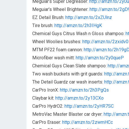
Meguiar’s Super Degreaser:
http://amzn.to/2y0
Meguiar’s Wheel Brightener:
http://amzn.to/2g
EZ Detail Brush:
http://amzn.to/2xZUlnz
Tire brush:
http://amzn.to/2h3IHgK
Chemical Guys Citrus Wash n Gloss shampoo:
h
Wheel Woolies brushes:
http://amzn.to/2zxidv0
MTM PF22 foam cannon:
http://amzn.to/2h19g
Microfiber wash mitt:
http://amzn.to/2y0queP
Chemical Guys Clean Slate shampoo:
http://am
Two wash buckets with grit guards:
http://amzn
The Detail Guardz car wash inserts:
http://amzn
CarPro IronX:
http://amzn.to/2h3PgQs
Claybar kit:
http://amzn.to/2y13CXo
CarPro HydrO2:
http://amzn.to/2yHR7SC
MetroVac Master Blaster car dryer:
http://amzn.
CarPro Eraser:
http://amzn.to/2zwmHCc