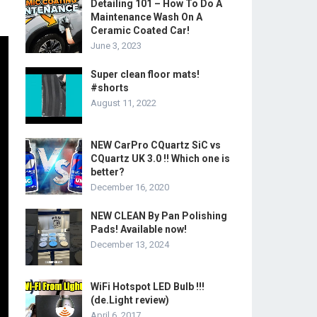
Detailing 101 – How To Do A
Maintenance Wash On A
Ceramic Coated Car!
June 3, 2023
Super clean floor mats!
#shorts
August 11, 2022
NEW CarPro CQuartz SiC vs
CQuartz UK 3.0 !! Which one is
better?
December 16, 2020
NEW CLEAN By Pan Polishing
Pads! Available now!
December 13, 2024
WiFi Hotspot LED Bulb !!!
(de.Light review)
April 6, 2017