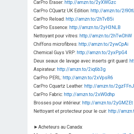
CarPro Eraser:
http://amzn.to/2yXWGzc
CarPro CQuartz UK Edition:
http://amzn.to/2l90
CarPro Reload:
http://amzn.to/2hTvB5i
CarPro Essence:
http://amzn.to/2yH3NLB
Nettoyant pour vitres:
http://amzn.to/2hTwDhW
Chiffons microfibres:
http://amzn.to/2ywCpAi
Chemical Guys VRP:
http://amzn.to/2yxPpG4
Deux seaux de lavage avec inserts grit guard:
ht
Aspirateur:
http://amzn.to/2iq6b3g
CarPro PERL:
http://amzn.to/2xVpsR6
CarPro Cquartz Leather:
http://amzn.to/2gzFFnJ
CarPro Fabric:
http://amzn.to/2xW0dhp
Brosses pour intérieur:
http://amzn.to/2yGMZEt
Nettoyant et protecteur pour le cuir:
http://amz
►Acheteurs au Canada: