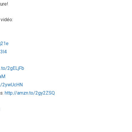
ture!
 vidéo:
q21e
y3l4
n.to/2gELjFb
1aM
to/2ywUcHN
ss:
http://amzn.to/2gy2ZSQ
d