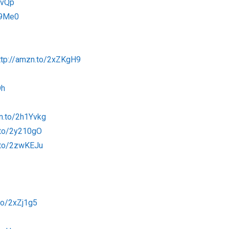
uvQp
D9Me0
ttp://amzn.to/2xZKgH9
Dh
zn.to/2h1Yvkg
.to/2y210gO
.to/2zwKEJu
to/2xZj1g5