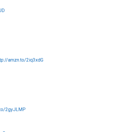
tUD
tp://amzn.to/2iq3xdG
n.to/2gyJLMP