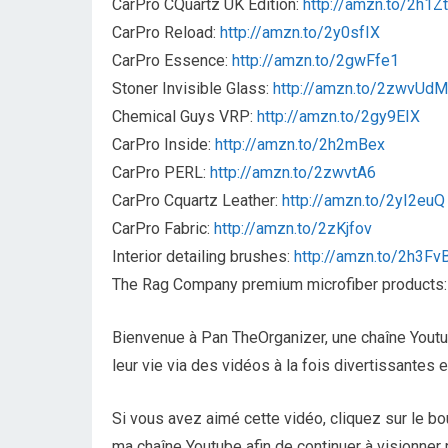
CarPro CQuartz UK Edition:
http://amzn.to/2h1Z
CarPro Reload:
http://amzn.to/2y0sfIX
CarPro Essence:
http://amzn.to/2gwFfe1
Stoner Invisible Glass:
http://amzn.to/2zwvUdM
Chemical Guys VRP:
http://amzn.to/2gy9EIX
CarPro Inside:
http://amzn.to/2h2mBex
CarPro PERL:
http://amzn.to/2zwvtA6
CarPro Cquartz Leather:
http://amzn.to/2yI2euQ
CarPro Fabric:
http://amzn.to/2zKjfov
Interior detailing brushes:
http://amzn.to/2h3Fv
The Rag Company premium microfiber products
Bienvenue à Pan TheOrganizer, une chaîne Youtu
leur vie via des vidéos à la fois divertissantes e
Si vous avez aimé cette vidéo, cliquez sur le b
ma chaîne Youtube afin de continuer à visionner