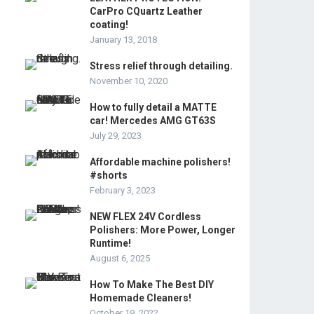
CarPro CQuartz Leather
coating!
January 13, 2018
Stress relief through detailing.
November 10, 2020
How to fully detail a MATTE
car! Mercedes AMG GT63S
July 29, 2023
Affordable machine polishers!
#shorts
February 3, 2023
NEW FLEX 24V Cordless
Polishers: More Power, Longer
Runtime!
August 6, 2025
How To Make The Best DIY
Homemade Cleaners!
October 19, 2022