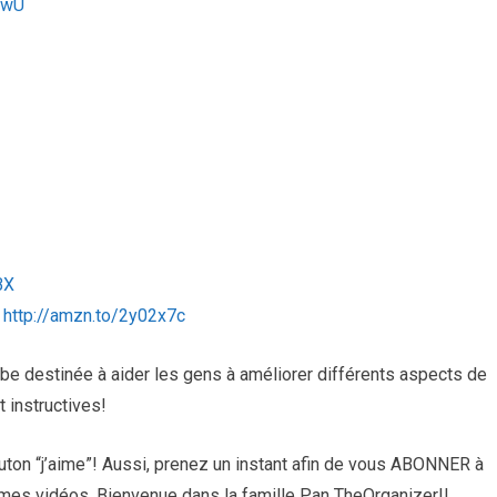
twU
BX
:
http://amzn.to/2y02x7c
be destinée à aider les gens à améliorer différents aspects de
t instructives!
outon “j’aime”! Aussi, prenez un instant afin de vous ABONNER à
 mes vidéos. Bienvenue dans la famille Pan TheOrganizer!!