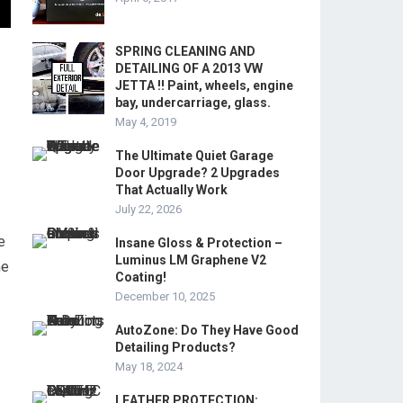
SPRING CLEANING AND
DETAILING OF A 2013 VW
JETTA !! Paint, wheels, engine
bay, undercarriage, glass.
May 4, 2019
The Ultimate Quiet Garage
Door Upgrade? 2 Upgrades
That Actually Work
July 22, 2026
e
Insane Gloss & Protection –
Luminus LM Graphene V2
me
Coating!
December 10, 2025
AutoZone: Do They Have Good
Detailing Products?
May 18, 2024
LEATHER PROTECTION: