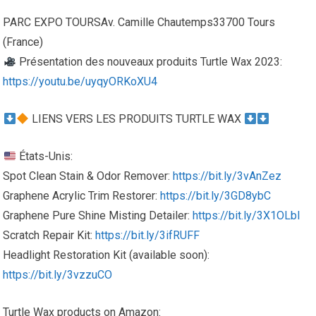
PARC EXPO TOURSAv. Camille Chautemps33700 Tours
(France)
Présentation des nouveaux produits Turtle Wax 2023:
https://youtu.be/uyqyORKoXU4
LIENS VERS LES PRODUITS TURTLE WAX
États-Unis:
Spot Clean Stain & Odor Remover:
https://bit.ly/3vAnZez
Graphene Acrylic Trim Restorer:
https://bit.ly/3GD8ybC
Graphene Pure Shine Misting Detailer:
https://bit.ly/3X1OLbl
Scratch Repair Kit:
https://bit.ly/3ifRUFF
Headlight Restoration Kit (available soon):
https://bit.ly/3vzzuCO
Turtle Wax products on Amazon: