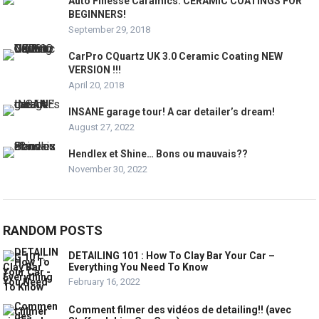
Auto Finesse Caramics: CERAMIC COATINGS FOR
BEGINNERS!
September 29, 2018
CarPro CQuartz UK 3.0 Ceramic Coating NEW
VERSION !!!
April 20, 2018
INSANE garage tour! A car detailer’s dream!
August 27, 2022
Hendlex et Shine… Bons ou mauvais??
November 30, 2022
RANDOM POSTS
DETAILING 101 : How To Clay Bar Your Car –
Everything You Need To Know
February 16, 2022
Comment filmer des vidéos de detailing!! (avec