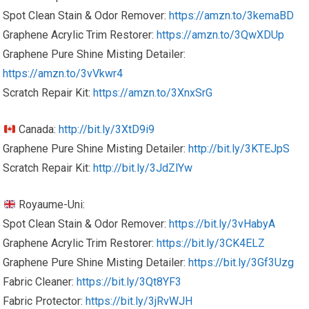
Spot Clean Stain & Odor Remover:
https://amzn.to/3kemaBD
Graphene Acrylic Trim Restorer:
https://amzn.to/3QwXDUp
Graphene Pure Shine Misting Detailer:
https://amzn.to/3vVkwr4
Scratch Repair Kit:
https://amzn.to/3XnxSrG
Canada:
http://bit.ly/3XtD9i9
Graphene Pure Shine Misting Detailer:
http://bit.ly/3KTEJpS
Scratch Repair Kit:
http://bit.ly/3JdZlYw
Royaume-Uni:
Spot Clean Stain & Odor Remover:
https://bit.ly/3vHabyA
Graphene Acrylic Trim Restorer:
https://bit.ly/3CK4ELZ
Graphene Pure Shine Misting Detailer:
https://bit.ly/3Gf3Uzg
Fabric Cleaner:
https://bit.ly/3Qt8YF3
Fabric Protector:
https://bit.ly/3jRvWJH