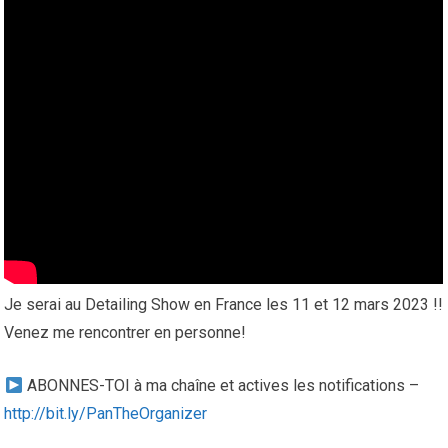
Je serai au Detailing Show en France les 11 et 12 mars 2023 !!
Venez me rencontrer en personne!
ABONNES-TOI à ma chaîne et actives les notifications –
http://bit.ly/PanTheOrganizer