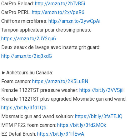
CarPro Reload:
http://amzn.to/2hTvB5i
CarPro PERL:
http://amzn.to/2xVpsR6
Chiffons microfibres:
http://amzn.to/2ywCpAi
Tampon applicateur pour dressing pneus:
https://amzn.to/2JY2qu6
Deux seaux de lavage avec inserts grit guard:
http://amzn.to/2iq3xdG
►Acheteurs au Canada:
Foam cannon:
https://amzn.to/2K5LuBN
Kranzle 1122TST pressure washer:
https://bit.ly/2VVSjiI
Kranzle 1122TST plus upgraded Mosmatic gun and wand:
https://bit.ly/3fd1Qti
Mosmatic gun and wand solution:
https://bit.ly/3faTEJQ
MTM PF22 foam cannon:
https://bit.ly/3fd2MOk
EZ Detail Brush:
https://bit.ly/31lfEwA