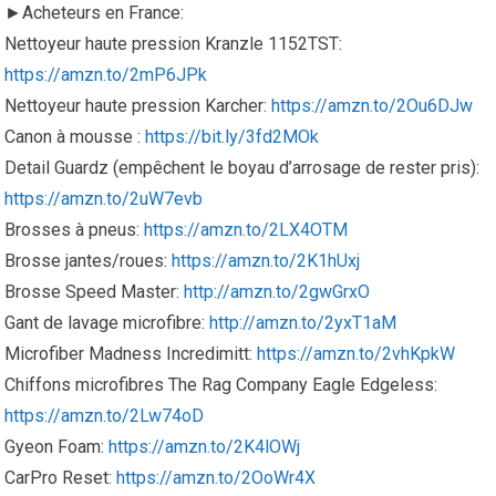
►Acheteurs en France:
Nettoyeur haute pression Kranzle 1152TST:
https://amzn.to/2mP6JPk
Nettoyeur haute pression Karcher:
https://amzn.to/2Ou6DJw
Canon à mousse :
https://bit.ly/3fd2MOk
Detail Guardz (empêchent le boyau d’arrosage de rester pris):
https://amzn.to/2uW7evb
Brosses à pneus:
https://amzn.to/2LX4OTM
Brosse jantes/roues:
https://amzn.to/2K1hUxj
Brosse Speed Master:
http://amzn.to/2gwGrxO
Gant de lavage microfibre:
http://amzn.to/2yxT1aM
Microfiber Madness Incredimitt:
https://amzn.to/2vhKpkW
Chiffons microfibres The Rag Company Eagle Edgeless:
https://amzn.to/2Lw74oD
Gyeon Foam:
https://amzn.to/2K4lOWj
CarPro Reset:
https://amzn.to/2OoWr4X