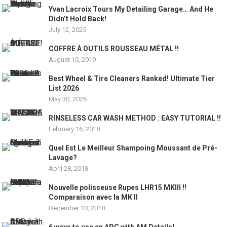
Yvan Lacroix Tours My Detailing Garage… And He
Didn’t Hold Back!
July 12, 2025
COFFRE À OUTILS ROUSSEAU MÉTAL !!
August 10, 2019
Best Wheel & Tire Cleaners Ranked! Ultimate Tier
List 2026
May 30, 2026
RINSELESS CAR WASH METHOD : EASY TUTORIAL !!
February 16, 2018
Quel Est Le Meilleur Shampoing Moussant de Pré-
Lavage?
April 28, 2018
Nouvelle polisseuse Rupes LHR15 MKIII !!
Comparaison avec la MK II
December 10, 2018
6 ways to use an APC with AM Details!