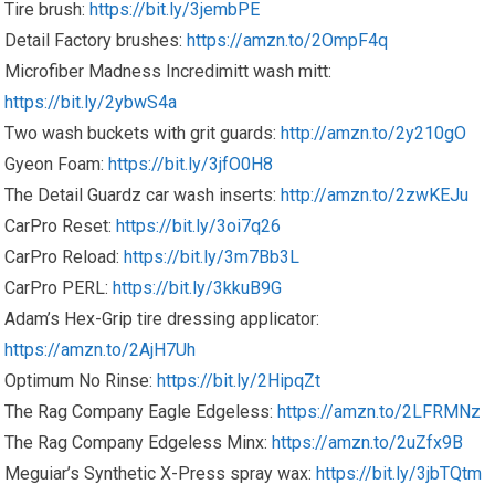
Tire brush:
https://bit.ly/3jembPE
Detail Factory brushes:
https://amzn.to/2OmpF4q
Microfiber Madness Incredimitt wash mitt:
https://bit.ly/2ybwS4a
Two wash buckets with grit guards:
http://amzn.to/2y210gO
Gyeon Foam:
https://bit.ly/3jfO0H8
The Detail Guardz car wash inserts:
http://amzn.to/2zwKEJu
CarPro Reset:
https://bit.ly/3oi7q26
CarPro Reload:
https://bit.ly/3m7Bb3L
CarPro PERL:
https://bit.ly/3kkuB9G
Adam’s Hex-Grip tire dressing applicator:
https://amzn.to/2AjH7Uh
Optimum No Rinse:
https://bit.ly/2HipqZt
The Rag Company Eagle Edgeless:
https://amzn.to/2LFRMNz
The Rag Company Edgeless Minx:
https://amzn.to/2uZfx9B
Meguiar’s Synthetic X-Press spray wax:
https://bit.ly/3jbTQtm