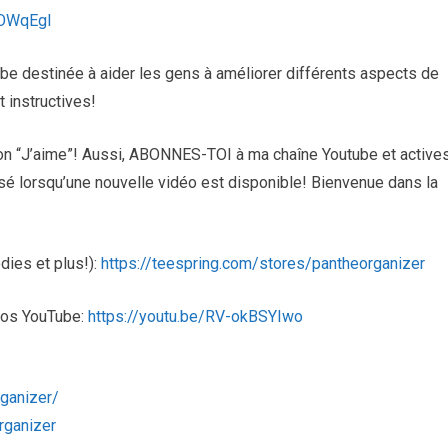
2OWqEgI
be destinée à aider les gens à améliorer différents aspects de
t instructives!
uton “J’aime”! Aussi, ABONNES-TOI à ma chaîne Youtube et active
visé lorsqu’une nouvelle vidéo est disponible! Bienvenue dans la
dies et plus!):
https://teespring.com/stores/pantheorganizer
déos YouTube:
https://youtu.be/RV-okBSYIwo
ganizer/
rganizer