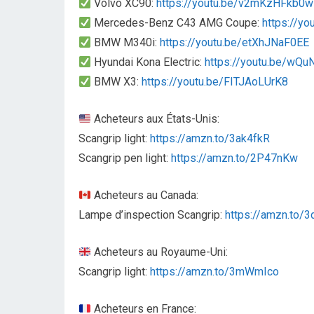
Volvo XC90:
https://youtu.be/v2mKzHFkb0w
Mercedes-Benz C43 AMG Coupe:
https://y
BMW M340i:
https://youtu.be/etXhJNaF0EE
Hyundai Kona Electric:
https://youtu.be/wQ
BMW X3:
https://youtu.be/FITJAoLUrK8
Acheteurs aux États-Unis:
Scangrip light:
https://amzn.to/3ak4fkR
Scangrip pen light:
https://amzn.to/2P47nKw
Acheteurs au Canada:
Lampe d’inspection Scangrip:
https://amzn.to/3
Acheteurs au Royaume-Uni:
Scangrip light:
https://amzn.to/3mWmIco
Acheteurs en France: