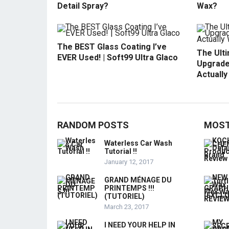
Detail Spray?
Wax?
The BEST Glass Coating I’ve
The Ult
EVER Used! | Soft99 Ultra Glaco
Upgrade
Actuall
RANDOM POSTS
MOST
Waterless Car Wash
Tutorial !!
January 12, 2017
GRAND MÉNAGE DU
PRINTEMPS !!!
(TUTORIEL)
March 23, 2017
I NEED YOUR HELP IN