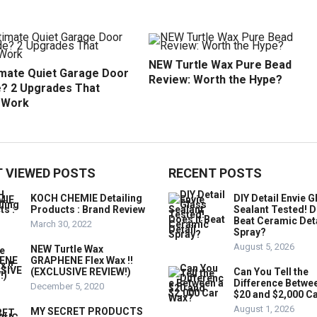
NEW Turtle Wax Pure Bead
imate Quiet Garage Door
Review: Worth the Hype?
? 2 Upgrades That
y Work
 VIEWED POSTS
RECENT POSTS
KOCH CHEMIE Detailing
DIY Detail Envie G
Products : Brand Review
Sealant Tested! D
Beat Ceramic Det
March 30, 2022
Spray?
August 5, 2026
NEW Turtle Wax
GRAPHENE Flex Wax !!
(EXCLUSIVE REVIEW!)
Can You Tell the
Difference Betwe
December 5, 2020
$20 and $2,000 C
August 1, 2026
MY SECRET PRODUCTS