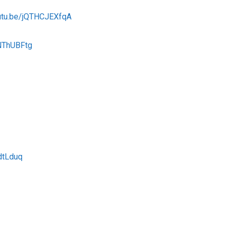
outu.be/jQTHCJEXfqA
uNThUBFtg
dtLduq