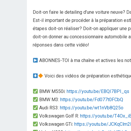
Doit-on faire le detailing d’une voiture neuve?
Est-il important de procéder à la préparation es
étapes doit-on réaliser? Doit-on appliquer une p
doit-on donner au concessionnaire automobile a
réponses dans cette vidéo!
ABONNES-TOI à ma chaîne et actives les not
Voici des vidéos de préparation esthétiq
BMW M550i:
https://youtu.be/EBQI7BPI_qs
BMW M3:
https://youtu.be/Fd077t0FCbQ
Audi RS3:
https://youtu.be/wt1nVb8Q25o
Volkswagen Golf R:
https://youtu.be/T4Ox_
Volkswagen GTi:
https://youtu.be/JCKqClm2