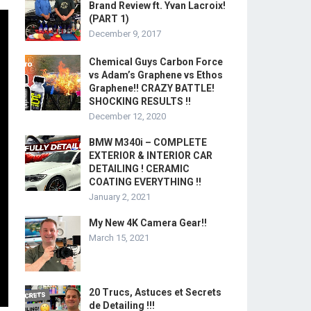
Brand Review ft. Yvan Lacroix!
(PART 1)
December 9, 2017
Chemical Guys Carbon Force
vs Adam’s Graphene vs Ethos
Graphene!! CRAZY BATTLE!
SHOCKING RESULTS !!
December 12, 2020
BMW M340i – COMPLETE
EXTERIOR & INTERIOR CAR
DETAILING ! CERAMIC
COATING EVERYTHING !!
January 2, 2021
My New 4K Camera Gear!!
March 15, 2021
20 Trucs, Astuces et Secrets
de Detailing !!!