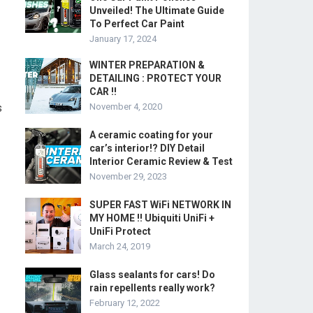
Unveiled! The Ultimate Guide
To Perfect Car Paint
January 17, 2024
WINTER PREPARATION &
DETAILING : PROTECT YOUR
CAR !!
s
November 4, 2020
A ceramic coating for your
car’s interior!? DIY Detail
Interior Ceramic Review & Test
November 29, 2023
SUPER FAST WiFi NETWORK IN
MY HOME !! Ubiquiti UniFi +
UniFi Protect
March 24, 2019
Glass sealants for cars! Do
rain repellents really work?
February 12, 2022