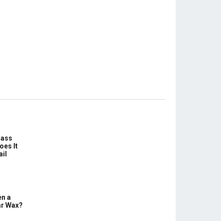
lass
oes It
ail
en a
ar Wax?