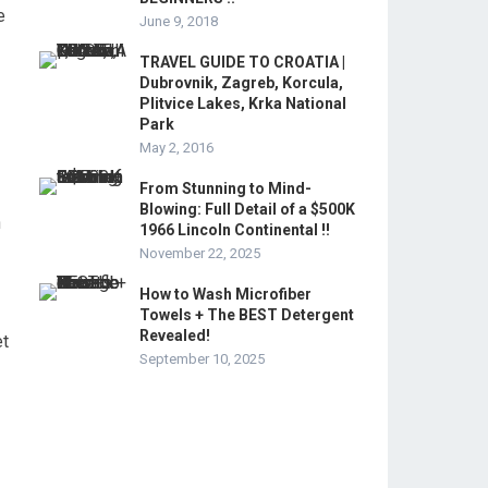
e
June 9, 2018
TRAVEL GUIDE TO CROATIA |
Dubrovnik, Zagreb, Korcula,
Plitvice Lakes, Krka National
Park
May 2, 2016
From Stunning to Mind-
Blowing: Full Detail of a $500K
n
1966 Lincoln Continental !!
November 22, 2025
How to Wash Microfiber
Towels + The BEST Detergent
Revealed!
et
September 10, 2025