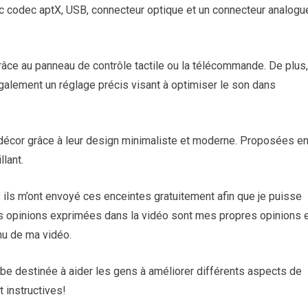
ec codec aptX, USB, connecteur optique et un connecteur analogu
grâce au panneau de contrôle tactile ou la télécommande. De plus,
galement un réglage précis visant à optimiser le son dans
décor grâce à leur design minimaliste et moderne. Proposées e
llant.
 ils m’ont envoyé ces enceintes gratuitement afin que je puisse
 les opinions exprimées dans la vidéo sont mes propres opinions 
nu de ma vidéo.
be destinée à aider les gens à améliorer différents aspects de
t instructives!