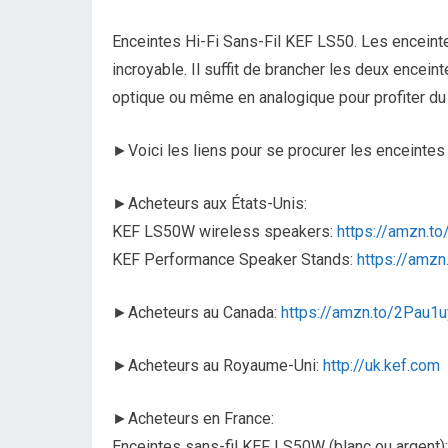
Enceintes Hi-Fi Sans-Fil KEF LS50. Les encein
incroyable. Il suffit de brancher les deux encei
optique ou même en analogique pour profiter du 
►Voici les liens pour se procurer les enceinte
►Acheteurs aux États-Unis:
KEF LS50W wireless speakers:
https://amzn.to
KEF Performance Speaker Stands:
https://amzn
►Acheteurs au Canada:
https://amzn.to/2Pau1u
►Acheteurs au Royaume-Uni:
http://uk.kef.com
►Acheteurs en France:
Enceintes sans-fil KEF LS50W (blanc ou argent)