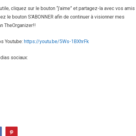
tile, cliquez sur le bouton “j’aime” et partagez-la avec vos amis
iquez le bouton S’ABONNER afin de continuer à visionner mes
an TheOrganizer!!
os Youtube:
https://youtu.be/5Ws-1BXhrFk
dias sociaux: