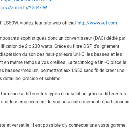
ttps://amzn.to/2GrR7IW
 LS50W, visitez leur site web officiel:
http://www.kef.com
omposants sophistiqués donc un convertisseur (DAC) dédié par
lification de 2 x 230 watts. Grâce au filtre DSP d’alignement
dispersion du son des haut-parleurs Uni-Q, les basses et les
t en même temps à vos oreilles. La technologie Uni-Q place le
es basses/médium, permettant aux LS50 sans fil de créer une
s détaillée, précise et sublime.
formance à différentes types d’installation grâce à différentes
soit leur emplacement, le son sera uniformément réparti pour u
e et versatile. Il est possible d’y connecter une vaste gamme