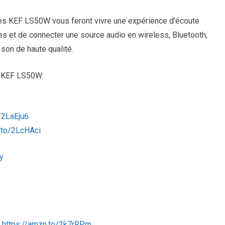
tes KEF LS50W vous feront vivre une expérience d’écoute
ntes et de connecter une source audio en wireless, Bluetooth,
son de haute qualité.
s KEF LS50W:
/2LaEju6
.to/2LcHAci
y
:
https://amzn.to/2k7rRPm