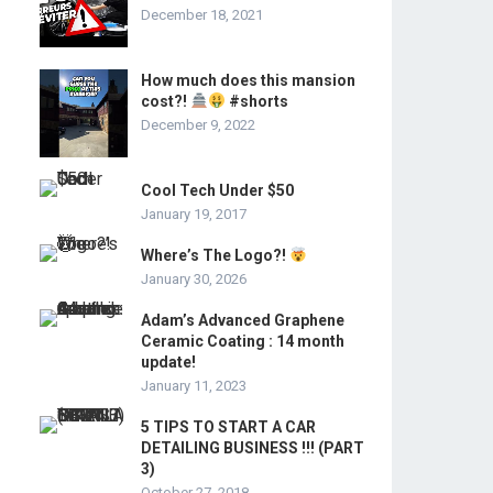
December 18, 2021
How much does this mansion
cost?!
#shorts
December 9, 2022
Cool Tech Under $50
January 19, 2017
Where’s The Logo?!
January 30, 2026
Adam’s Advanced Graphene
Ceramic Coating : 14 month
update!
January 11, 2023
5 TIPS TO START A CAR
DETAILING BUSINESS !!! (PART
3)
October 27, 2018